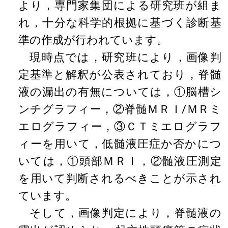
より，専門家集団による研究班が組ま
れ，十分な科学的根拠に基づく診断基
準の作成が行われています。
現時点では，研究班により，画像判
定基準と解釈が公表されており，脊髄
液の漏出の有無については，①脳槽シ
ンチグラフィー，②脊髄ＭＲＩ/ＭＲミ
エログラフィー，③ＣＴミエログラフ
ィーを用いて，低髄液圧症か否かにつ
いては，①頭部ＭＲＩ，②髄液圧測定
を用いて判断されるべきことが示され
ています。
そして，画像判定により，脊髄液の