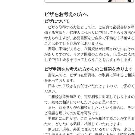
ビザをお考えの方へ
ビザについて
ビザを取得する方法としては、ご自身で必要書類を準
備する方法と、代理人に代わりに申請してもらう方法が
考えられますが、必要書類をご自身で不備なく準備する
ことは必ずしも容易ではありません。
書類に不備があると、在留資格が許可されないおそれ
がありますので、リスク回避のためにも、代理人に依頼
して申請手続きを行ってもらうことをおすすめします。
ビザ申請をお考えの方からのご相談を承ります
当法人では、ビザ（在留資格）の取得に関するご相談
を承っております。
日本での手続きをお任せいただけますので、ご安心く
ださい。
ご相談は原則無料で、電話相談に対応しておりますの
で、気軽に相談していただけるかと思います。
また、顔を見ながら相談がしたいという場合は、テレ
ビ電話を用いての対応が可能です。
事務所に出向かず、ご自宅から相談することができる
ため、どなたにも気軽に相談していただけます。
例えば、現在、外国に住んでいるという方も、来日し
て手続きをする労力がいらず、来日するための時間や費