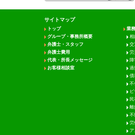
サイトマップ
トップ
業
グループ・事務所概要
相
弁護士・スタッフ
交
弁護士費用
労
代表・所長メッセージ
障
お客様相談室
過
債
不
ビ
民
離
不
労
ア