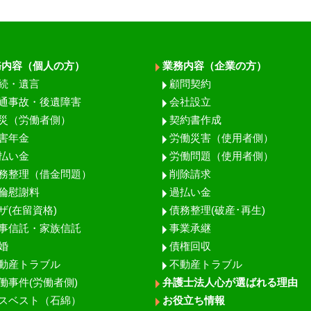
務内容（個人の方）
業務内容（企業の方）
続・遺言
顧問契約
通事故・後遺障害
会社設立
災（労働者側）
契約書作成
害年金
労働災害（使用者側）
払い金
労働問題（使用者側）
務整理（借金問題）
削除請求
倫慰謝料
過払い金
ザ(在留資格)
債務整理(破産･再生)
事信託・家族信託
事業承継
婚
債権回収
動産トラブル
不動産トラブル
働事件(労働者側)
弁護士法人心が選ばれる理由
スベスト（石綿）
お役立ち情報