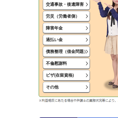
交通事故・後遺障害
労災（労働者側）
障害年金
過払い金
債務整理（借金問題）
不倫慰謝料
ビザ(在留資格)
その他