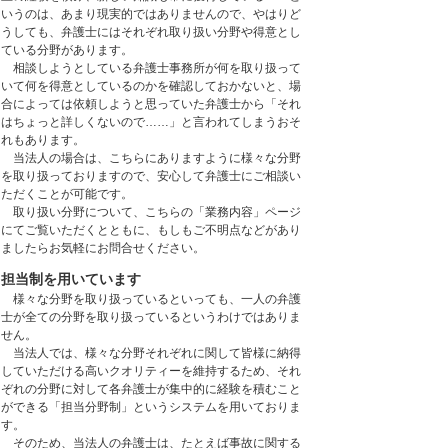
いうのは、あまり現実的ではありませんので、やはりど
うしても、弁護士にはそれぞれ取り扱い分野や得意とし
ている分野があります。
相談しようとしている弁護士事務所が何を取り扱って
いて何を得意としているのかを確認しておかないと、場
合によっては依頼しようと思っていた弁護士から「それ
はちょっと詳しくないので……」と言われてしまうおそ
れもあります。
当法人の場合は、こちらにありますように様々な分野
を取り扱っておりますので、安心して弁護士にご相談い
ただくことが可能です。
取り扱い分野について、こちらの「業務内容」ページ
にてご覧いただくとともに、もしもご不明点などがあり
ましたらお気軽にお問合せください。
担当制を用いています
様々な分野を取り扱っているといっても、一人の弁護
士が全ての分野を取り扱っているというわけではありま
せん。
当法人では、様々な分野それぞれに関して皆様に納得
していただける高いクオリティーを維持するため、それ
ぞれの分野に対して各弁護士が集中的に経験を積むこと
ができる「担当分野制」というシステムを用いておりま
す。
そのため、当法人の弁護士は、たとえば事故に関する