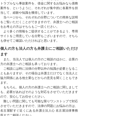
トラブルなら事故案件を、借金に関するお悩みなら債務
案件を、というように、それぞれが集中的に各案件を担
当して、経験や知識を獲得しています。
当ページから、それぞれの分野についての簡単な説明
をご覧いただくことができますので、弁護士へのご相談
をお考えの方はそちらもご一読ください。
より多くの情報をご提供することができるよう、専用
サイトをご用意している分野もございますので、そちら
も併せてご確認いただければと思います。
個人の方も法人の方も弁護士にご相談いただけ
ます
また、当法人では個人の方のご相談のほかに、企業の
方の弁護士へのご相談も承っております。
ご相談には時に法律の分野以外の知識が必要となるこ
ともありますが、その場合は弁護士だけでなく当法人と
協力関係にある他士業などからの意見を聞くこともでき
ます。
もちろん、個人の方の弁護士へのご相談に関しまして
も、必要があればそのような対応をさせていただきます
ので、安心してお任せください。
難しい問題に関しても可能な限りワンストップで対応
させていただきますので、法律の問題にお悩みの方は、
名古屋駅すぐ近くにある弁護士法人心 名古屋法律事務
所までご相談ください。