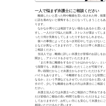
一人で悩まず弁護士にご相談ください
離婚したいと思った時や離婚を言い出された時，慎重
に話を進めないと後悔することになってしまうこともあ
ります。
なかなか周りには相談できない場合もあるかと思いま
すし，一人だけで悩んだ結果，ストレスが溜まってしま
ったり何か失敗をしてしまったりするかもしれません。
個々の事情によってとるべき対応やしてはいけないこ
となどが異なってきますので，できるだけ早く弁護士に
ご相談ください。
当法人では，離婚に詳しい弁護士が皆様のお話しをお
聞きし，アドバイスをさせていただきます。
「まだ本当に離婚をするかどうかはわからない」とい
う段階でも，弁護士にご相談いただくことが可能です。
早い段階だからこそ弁護士からさせていただけるアド
バイスもありますし，「今離婚するとどのような状態に
なるか」という予測などもさせていただけるかと思いま
すので，少しでも離婚をお考えの方は弁護士にご相談く
ださい。
弁護士法人心では弁護士へのご相談のご予約をできる
だけ皆様のご都合の良い時間でお取りいただけるように
しておりますので，お忙しい方にも安心して弁護士にご
相談いただけるかと思います。