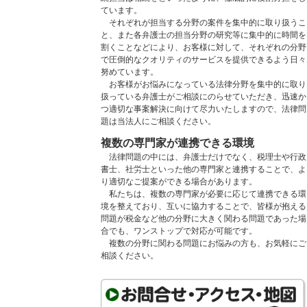
ています。
それぞれが担当する分野の案件を集中的に取り扱うこ
と、また各弁護士の担当分野の研究等に集中的に時間を
割くことなどにより、お客様に対して、それぞれの分野
で圧倒的なクオリティのサービスを提供できるよう日々
努めています。
お客様がお悩みになっている法律分野を集中的に取り
扱っている弁護士がご相談にのらせていただき、迅速か
つ適切な事案解決に向けて尽力いたしますので、法律問
題は当法人にご相談ください。
複数の専門家が連携できる環境
法律問題の中には、弁護士だけでなく、税理士や行政
書士、社労士といった他の専門家と連携することで、よ
り適切なご提案ができる場合があります。
私たちは、複数の専門家が必要に応じて連携できる環
境を整えており、互いに協力することで、皆様が抱える
問題が税金など他の分野に大きく関わる問題であった場
合でも、ワンストップで対応が可能です。
複数の分野に関わる問題にお悩みの方も、お気軽にご
相談ください。