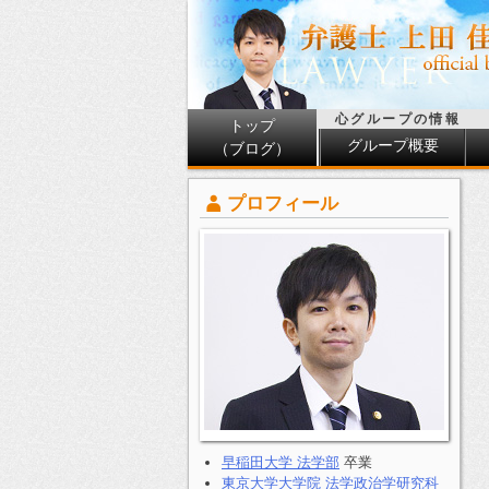
心グループの情報
トップ
グループ概要
（ブログ）
プロフィール
早稲田大学 法学部
卒業
東京大学大学院 法学政治学研究科