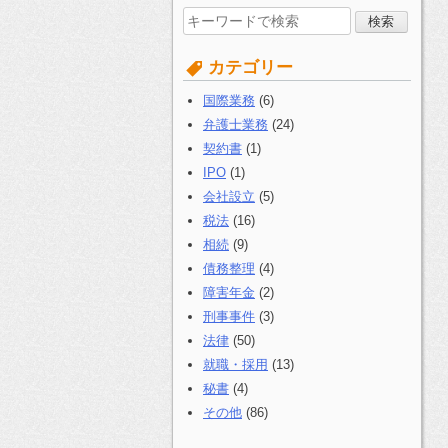
検
索
す
カテゴリー
る:
国際業務
(6)
弁護士業務
(24)
契約書
(1)
IPO
(1)
会社設立
(5)
税法
(16)
相続
(9)
債務整理
(4)
障害年金
(2)
刑事事件
(3)
法律
(50)
就職・採用
(13)
秘書
(4)
その他
(86)