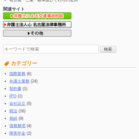
関連サイト
検
索
す
カテゴリー
る:
国際業務
(6)
弁護士業務
(24)
契約書
(1)
IPO
(1)
会社設立
(5)
税法
(16)
相続
(9)
債務整理
(4)
障害年金
(2)