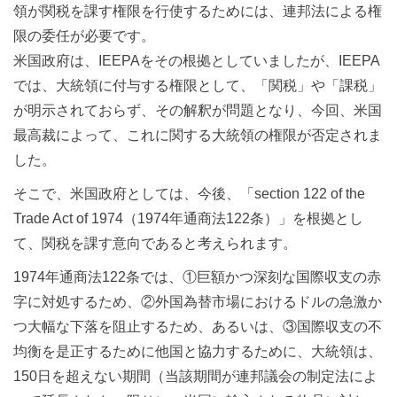
領が関税を課す権限を行使するためには、連邦法による権
限の委任が必要です。
米国政府は、IEEPAをその根拠としていましたが、IEEPA
では、大統領に付与する権限として、「関税」や「課税」
が明示されておらず、その解釈が問題となり、今回、米国
最高裁によって、これに関する大統領の権限が否定されま
した。
そこで、米国政府としては、今後、「section 122 of the
Trade Act of 1974（1974年通商法122条）」を根拠とし
て、関税を課す意向であると考えられます。
1974年通商法122条では、①巨額かつ深刻な国際収支の赤
字に対処するため、②外国為替市場におけるドルの急激か
つ大幅な下落を阻止するため、あるいは、③国際収支の不
均衡を是正するために他国と協力するために、大統領は、
150日を超えない期間（当該期間が連邦議会の制定法によ