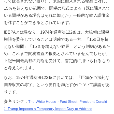
って延長されない限り）、米国に輸入される物品に対し、
15％を超えない範囲で、関税の形式による（既に課されて
いる関税がある場合はそれに加えた）一時的な輸入課徴金
を課すことができるとされています。
IEEPAとは異なり、1974年通商法122条は、大統領に課税
権限を委任していることは明確である一方、「150日を超
えない期間」「15％を超えない範囲」という制約があるた
め、これまで関税措置の根拠とされていませんでしたが、
上記米国最高裁の判断を受けて、暫定的に用いられるもの
と考えられます。
なお、1974年通商法122条においては、「巨額かつ深刻な
国際収支の赤字」という要件を満たすかについて議論があ
ります。
参考リンク：
The White House・Fact Sheet: President Donald
J. Trump Imposes a Temporary Import Duty to Address