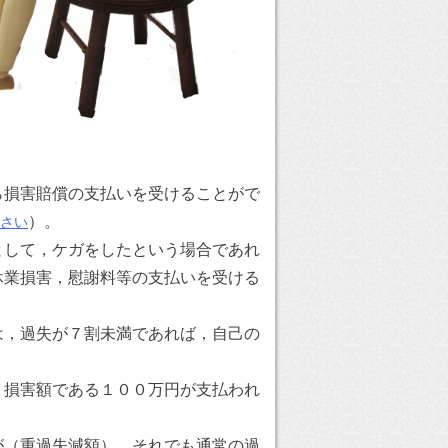
ら損害賠償の支払いを受けることがで
）。
さい
として，ケガをしたという場合であれ
休業損害，慰謝料等の支払いを受ける
は，過失が７割未満であれば，自己の
，損害額である１００万円が支払われ
が（重過失減額），それでも通常の過