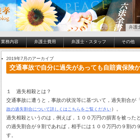
弁護
業務内容
弁護士費用
弁護士・スタッフ
その他
2019年7月のアーカイブ
交通事故で自分に過失があっても自賠責保険
１ 過失相殺とは？
交通事故に遭うと，事故の状況等に基づいて，過失割合が
）。
故の過失割合について詳しくはこちらをご覧ください
過失相殺というのは，例えば，１００万円の損害を被った
の過失割合が９割であれば，相手には１００万円の９割の
す。