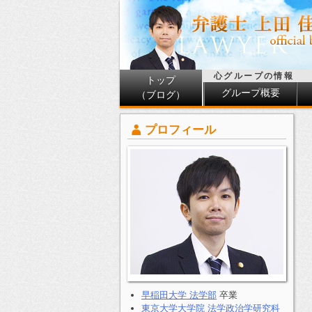
心グループの情報
トップ
グループ概要
（ブログ）
プロフィール
早稲田大学 法学部
卒業
東京大学大学院 法学政治学研究科