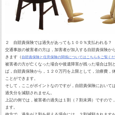
２ 自賠責保険では過失があっても１００％支払われる？
交通事故の被害者の方は，加害者が加入する自賠責保険か
きます（
自賠責保険と任意保険の関係についてはこちらをご覧くだ
被害者の方が亡くなった場合や後遺障害が残った場合は別
ば，自賠責保険から，１２０万円を上限として，治療費，
ことができます。
そして，ここがポイントなのですが，自賠責保険において
過失分を減額されません。
上記の例では，被害者の過失は１割（７割未満）ですので
ます。
他方で，過失が７割を超える場合には，２割減額されます