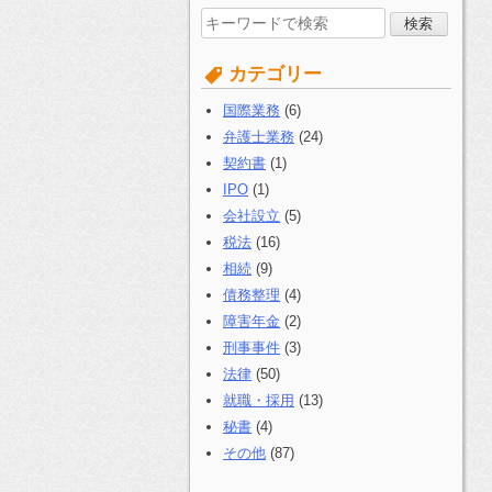
検
索
す
カテゴリー
る:
国際業務
(6)
弁護士業務
(24)
契約書
(1)
IPO
(1)
会社設立
(5)
税法
(16)
相続
(9)
債務整理
(4)
障害年金
(2)
刑事事件
(3)
法律
(50)
就職・採用
(13)
秘書
(4)
その他
(87)