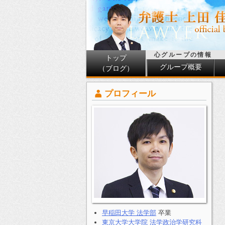
心グループの情報
トップ
グループ概要
（ブログ）
プロフィール
早稲田大学 法学部
卒業
東京大学大学院 法学政治学研究科