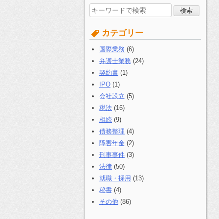
検
索
す
カテゴリー
る:
国際業務
(6)
弁護士業務
(24)
契約書
(1)
IPO
(1)
会社設立
(5)
税法
(16)
相続
(9)
債務整理
(4)
障害年金
(2)
刑事事件
(3)
法律
(50)
就職・採用
(13)
秘書
(4)
その他
(86)