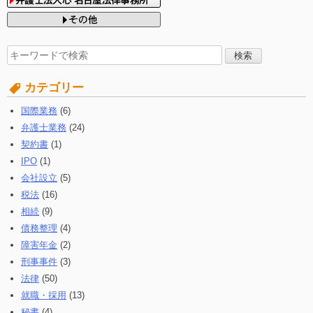
検
索
す
カテゴリー
る:
国際業務
(6)
弁護士業務
(24)
契約書
(1)
IPO
(1)
会社設立
(5)
税法
(16)
相続
(9)
債務整理
(4)
障害年金
(2)
刑事事件
(3)
法律
(50)
就職・採用
(13)
秘書
(4)