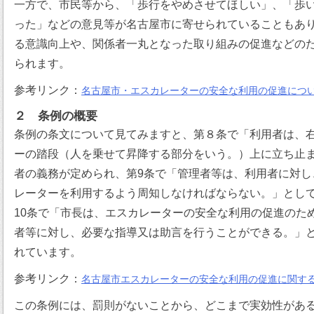
一方で、市民等から、「歩行をやめさせてほしい」、「歩
った」などの意見等が名古屋市に寄せられていることもあ
る意識向上や、関係者一丸となった取り組みの促進などの
られます。
参考リンク：
名古屋市・エスカレーターの安全な利用の促進につ
２ 条例の概要
条例の条文について見てみますと、第８条で「利用者は、
ーの踏段（人を乗せて昇降する部分をいう。）上に立ち止
者の義務が定められ、第9条で「管理者等は、利用者に対し
レーターを利用するよう周知しなければならない。」とし
10条で「市長は、エスカレーターの安全な利用の促進のた
者等に対し、必要な指導又は助言を行うことができる。」
れています。
参考リンク：
名古屋市エスカレーターの安全な利用の促進に関す
この条例には、罰則がないことから、どこまで実効性があ