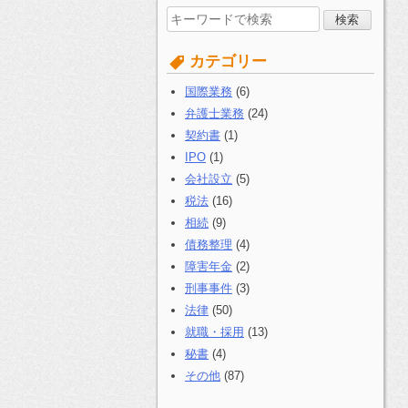
検
索
す
カテゴリー
る:
国際業務
(6)
弁護士業務
(24)
契約書
(1)
IPO
(1)
会社設立
(5)
税法
(16)
相続
(9)
債務整理
(4)
障害年金
(2)
刑事事件
(3)
法律
(50)
就職・採用
(13)
秘書
(4)
その他
(87)