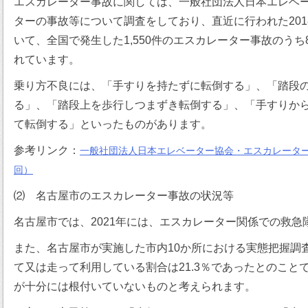
エスカレーター事故に関しては、一般社団法人日本エレベー
ターの事故等について調査をしており、直近に行われた2018
いて、全国で発生した1,550件のエスカレーター事故のうち
れています。
乗り方不良には、「手すりを持たずに転倒する」、「踏段
る」、「踏段上を歩行しつまずき転倒する」、「手すりか
て転倒する」といったものがあります。
参考リンク：
一般社団法人日本エレベーター協会・エスカレータ
回）
⑵ 名古屋市のエスカレーター事故の状況等
名古屋市では、2021年には、エスカレーター関係での救急
また、名古屋市が実施した市内10か所における実態把握調
て又は走って利用している割合は21.3％であったとのこと
が十分には根付いていないものと考えられます。