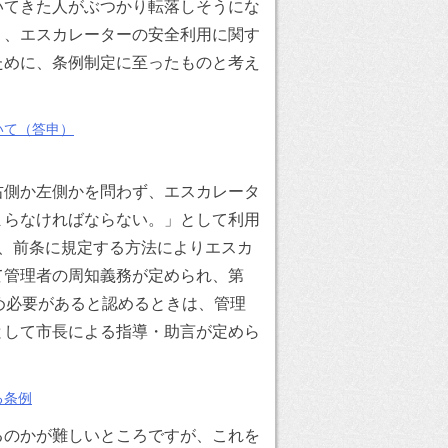
いてきた人がぶつかり転落しそうにな
り、エスカレーターの安全利用に関す
ために、条例制定に至ったものと考え
いて（答申）
右側か左側かを問わず、エスカレータ
まらなければならない。」として利用
、前条に規定する方法によりエスカ
て管理者の周知義務が定められ、第
め必要があると認めるときは、管理
として市長による指導・助言が定めら
る条例
るのかが難しいところですが、これを