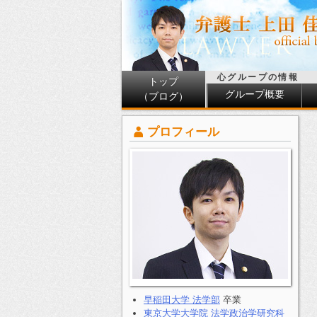
心グループの情報
トップ
グループ概要
（ブログ）
プロフィール
早稲田大学 法学部
卒業
東京大学大学院 法学政治学研究科