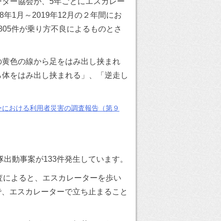
ター協会が、5年ごとにエスカレー
年1月～2019年12月の２年間にお
805件が乗り方不良によるものとさ
の黄色の線から足をはみ出し挟まれ
ら体をはみ出し挟まれる」、「逆走し
ーにおける利用者災害の調査報告（第９
隊出動事案が133件発生しています。
査によると、エスカレーターを歩い
で、エスカレーターで立ち止まること