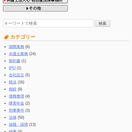
検
索
す
カテゴリー
る:
国際業務
(6)
弁護士業務
(24)
契約書
(1)
IPO
(1)
会社設立
(5)
税法
(16)
相続
(9)
債務整理
(4)
障害年金
(2)
刑事事件
(3)
法律
(50)
就職・採用
(13)
秘書
(4)