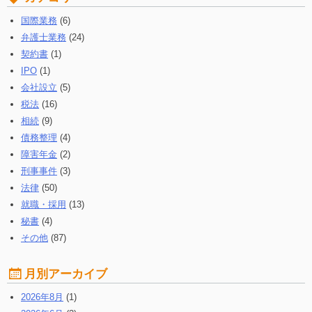
る:
国際業務
(6)
弁護士業務
(24)
契約書
(1)
IPO
(1)
会社設立
(5)
税法
(16)
相続
(9)
債務整理
(4)
障害年金
(2)
刑事事件
(3)
法律
(50)
就職・採用
(13)
秘書
(4)
その他
(87)
月別アーカイブ
2026年8月
(1)