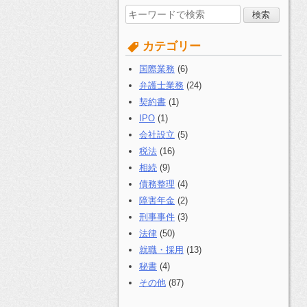
検
索
す
カテゴリー
る:
国際業務
(6)
弁護士業務
(24)
契約書
(1)
IPO
(1)
会社設立
(5)
税法
(16)
相続
(9)
債務整理
(4)
障害年金
(2)
刑事事件
(3)
法律
(50)
就職・採用
(13)
秘書
(4)
その他
(87)