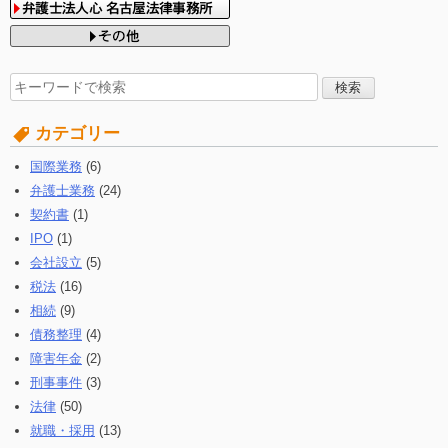
検
索
す
カテゴリー
る:
国際業務
(6)
弁護士業務
(24)
契約書
(1)
IPO
(1)
会社設立
(5)
税法
(16)
相続
(9)
債務整理
(4)
障害年金
(2)
刑事事件
(3)
法律
(50)
就職・採用
(13)