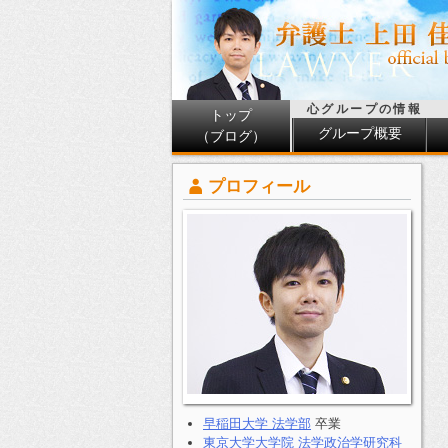
心グループの情報
トップ
グループ概要
（ブログ）
プロフィール
早稲田大学 法学部
卒業
東京大学大学院 法学政治学研究科