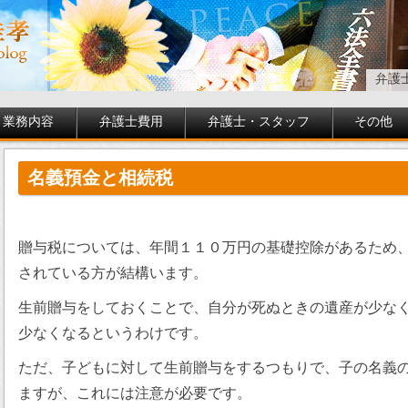
弁護
業務内容
弁護士費用
弁護士・スタッフ
その他
名義預金と相続税
贈与税については、年間１１０万円の基礎控除があるため
されている方が結構います。
生前贈与をしておくことで、自分が死ぬときの遺産が少な
少なくなるというわけです。
ただ、子どもに対して生前贈与をするつもりで、子の名義
ますが、これには注意が必要です。