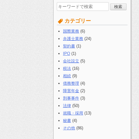
検
索
す
カテゴリー
る:
国際業務
(6)
弁護士業務
(24)
契約書
(1)
IPO
(1)
会社設立
(5)
税法
(16)
相続
(9)
債務整理
(4)
障害年金
(2)
刑事事件
(3)
法律
(50)
就職・採用
(13)
秘書
(4)
その他
(86)