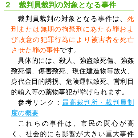
２ 裁判員裁判の対象となる事件
裁判員裁判の対象となる事件は、
死
刑または無期の拘禁刑にあたる罪およ
び故意の犯罪行為により被害者を死亡
させた罪の事件
です。
具体的には、殺人、強盗致死傷、強姦
致死傷、傷害致死、現住建造物等放火、
身代金目的誘拐、危険運転致死、営利目
的輸入等の薬物事犯が挙げられます。
参考リンク：
最高裁判所・裁判員制
度の概要
これらの事件は、市民の関心が高
く、社会的にも影響が大きい重大事件