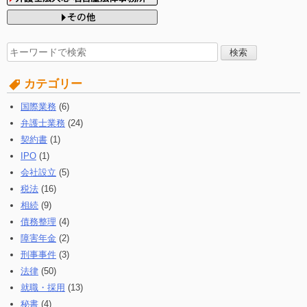
検
索
す
カテゴリー
る:
国際業務
(6)
弁護士業務
(24)
契約書
(1)
IPO
(1)
会社設立
(5)
税法
(16)
相続
(9)
債務整理
(4)
障害年金
(2)
刑事事件
(3)
法律
(50)
就職・採用
(13)
秘書
(4)