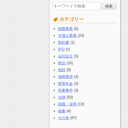
検
索
す
カテゴリー
る:
国際業務
(6)
弁護士業務
(24)
契約書
(1)
IPO
(1)
会社設立
(5)
税法
(16)
相続
(9)
債務整理
(4)
障害年金
(2)
刑事事件
(3)
法律
(50)
就職・採用
(13)
秘書
(4)
その他
(87)