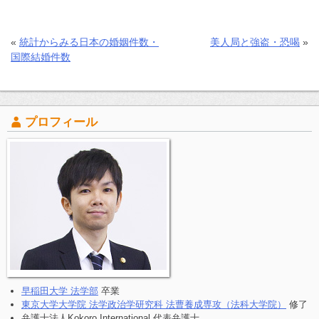
«
統計からみる日本の婚姻件数・
美人局と強盗・恐喝
»
国際結婚件数
プロフィール
早稲田大学 法学部
卒業
東京大学大学院 法学政治学研究科 法曹養成専攻（法科大学院）
修了
弁護士法人Kokoro International 代表弁護士