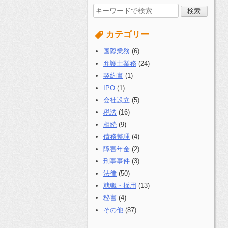
検
索
す
カテゴリー
る:
国際業務
(6)
弁護士業務
(24)
契約書
(1)
IPO
(1)
会社設立
(5)
税法
(16)
相続
(9)
債務整理
(4)
障害年金
(2)
刑事事件
(3)
法律
(50)
就職・採用
(13)
秘書
(4)
その他
(87)