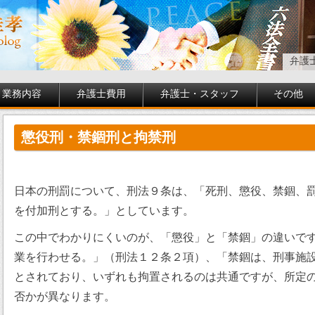
弁護
業務内容
弁護士費用
弁護士・スタッフ
その他
懲役刑・禁錮刑と拘禁刑
日本の刑罰について、刑法９条は、「死刑、懲役、禁錮、
を付加刑とする。」としています。
この中でわかりにくいのが、「懲役」と「禁錮」の違いで
業を行わせる。」（刑法１２条２項）、「禁錮は、刑事施
とされており、いずれも拘置されるのは共通ですが、所定
否かが異なります。