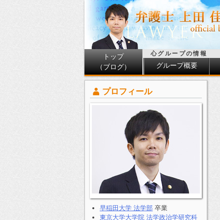
心グループの情報
トップ
グループ概要
（ブログ）
プロフィール
早稲田大学 法学部
卒業
東京大学大学院 法学政治学研究科