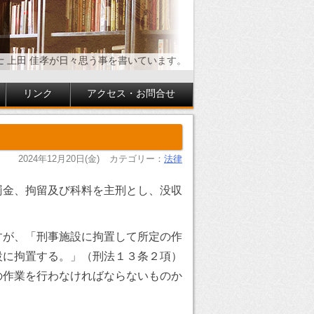
士 上田 佳孝が日々思う事を書いています。
リンク
アクセス・お問合せ
2024年12月20日(金)
カテゴリー：
法律
罰金、拘留及び科料を主刑とし、没収
すが、「刑事施設に拘置して所定の作
設に拘置する。」（刑法１３条２項）
の作業を行わなければならないものか