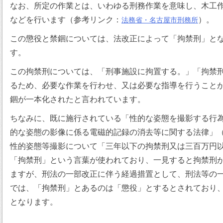
なお、所定の作業とは、いわゆる刑務作業を意味し、木工
などを行います（参考リンク：
）。
法務省・名古屋市刑務所
この懲役と禁錮については、法改正によって「拘禁刑」となり
す。
この拘禁刑については、「刑事施設に拘置する。」「拘禁
るため、必要な作業を行わせ、又は必要な指導を行うこと
錮が一本化されたと言われています。
ちなみに、既に施行されている「性的な姿態を撮影する行
的な姿態の影像に係る電磁的記録の消去等に関する法律」
性的姿態等撮影について「三年以下の拘禁刑又は三百万円
「拘禁刑」という言葉が使われており、一見すると拘禁刑
ますが、刑法の一部改正に伴う経過措置として、刑法等の
では、「拘禁刑」とあるのは「懲役」とするとされており、や
となります。