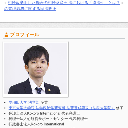
«
相続放棄をした場合の相続財産
刑法における「違法性」とは？
»
の管理義務に関する民法改正
プロフィール
早稲田大学 法学部
卒業
東京大学大学院 法学政治学研究科 法曹養成専攻（法科大学院）
修了
弁護士法人Kokoro International 代表弁護士
税理士法人心経営サポートセンター 代表税理士
行政書士法人Kokoro International