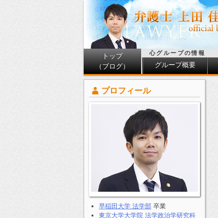
心グループの情報
トップ
グループ概要
（ブログ）
プロフィール
早稲田大学 法学部
卒業
東京大学大学院 法学政治学研究科