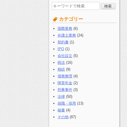
検
索
す
カテゴリー
る:
国際業務
(6)
弁護士業務
(24)
契約書
(1)
IPO
(1)
会社設立
(5)
税法
(16)
相続
(9)
債務整理
(4)
障害年金
(2)
刑事事件
(3)
法律
(50)
就職・採用
(13)
秘書
(4)
その他
(87)