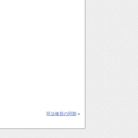
司法修習の同期
»