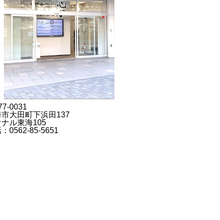
7-0031
市大田町下浜田137
ナル東海105
：0562-85-5651