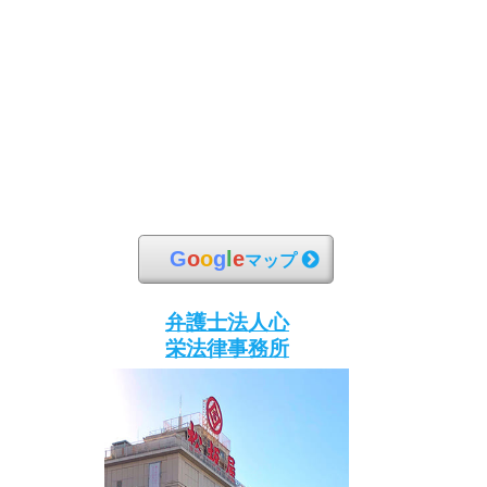
G
o
o
g
l
e
マップ
弁護士法人心
栄法律事務所