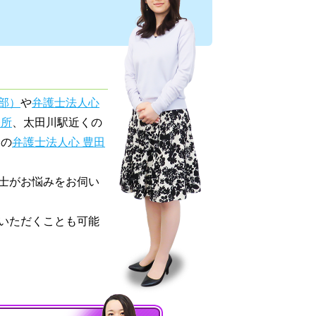
部）
や
弁護士法人心
務所
、太田川駅近くの
くの
弁護士法人心 豊田
士がお悩みをお伺い
いただくことも可能