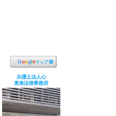
G
o
o
g
l
e
マップ
弁護士法人心
東海法律事務所