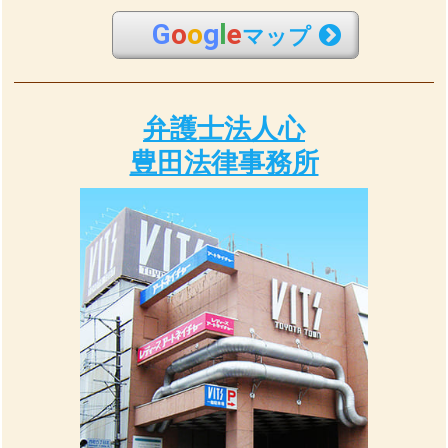
G
o
o
g
l
e
マップ
弁護士法人心
豊田法律事務所