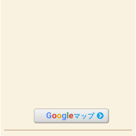
G
o
o
g
l
e
マップ