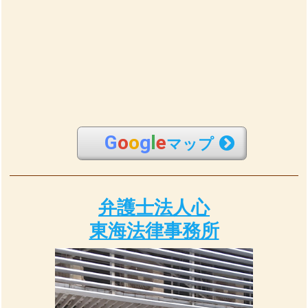
G
o
o
g
l
e
マップ
弁護士法人心
東海法律事務所