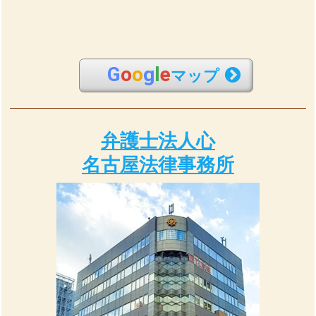
G
o
o
g
l
e
マップ
弁護士法人心
名古屋法律事務所