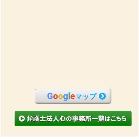
G
o
o
g
l
e
マップ