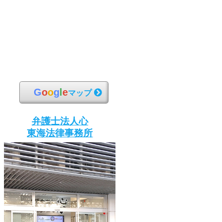
G
o
o
g
l
e
マップ
弁護士法人心
東海法律事務所