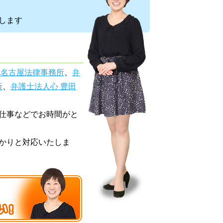
します
 名古屋法律事務所
、
弁
所
、
弁護士法人心 豊田
仕事などでお時間がと
かりと対応いたしま