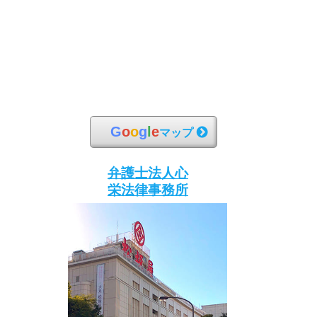
G
o
o
g
l
e
マップ
弁護士法人心
栄法律事務所