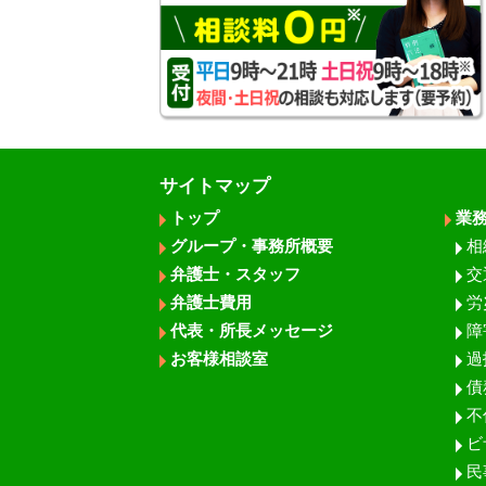
サイトマップ
トップ
業
グループ・事務所概要
相
弁護士・スタッフ
交
弁護士費用
労
代表・所長メッセージ
障
お客様相談室
過
債
不
ビ
民