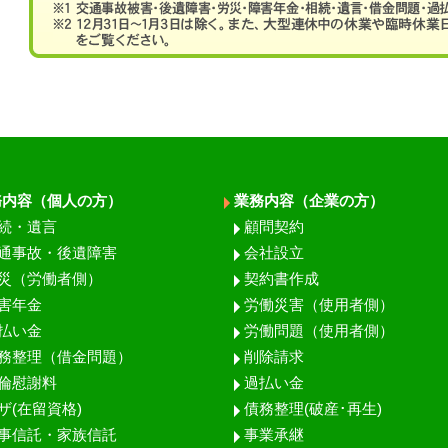
務内容（個人の方）
業務内容（企業の方）
続・遺言
顧問契約
通事故・後遺障害
会社設立
災（労働者側）
契約書作成
害年金
労働災害（使用者側）
払い金
労働問題（使用者側）
務整理（借金問題）
削除請求
倫慰謝料
過払い金
ザ(在留資格)
債務整理(破産･再生)
事信託・家族信託
事業承継