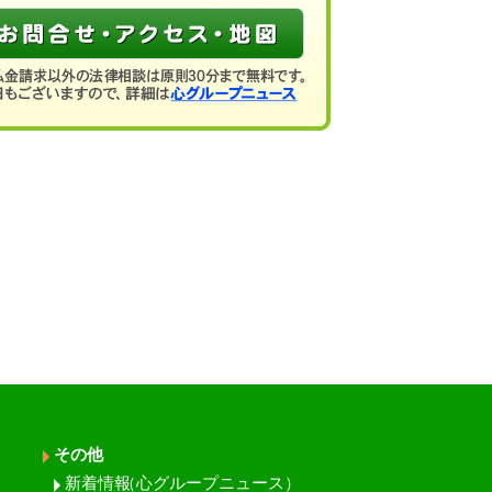
その他
新着情報
（心グループニュース）