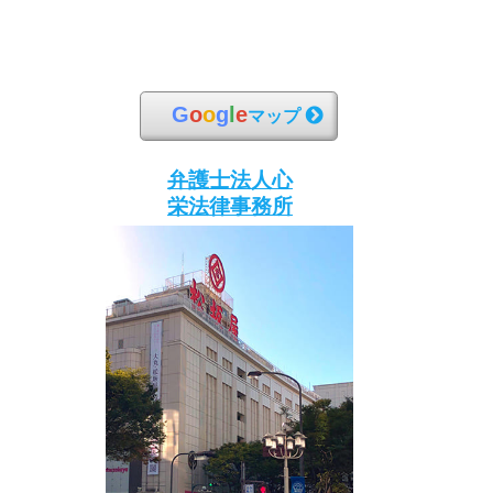
G
o
o
g
l
e
マップ
弁護士法人心
栄法律事務所