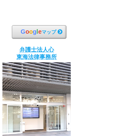
G
o
o
g
l
e
マップ
弁護士法人心
東海法律事務所