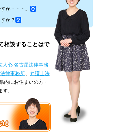
ですが・・・。
ますか？
て相談することはで
法人心 名古屋法律事務
海法律事務所
、
弁護士法
県内にお住まいの方・
ます。