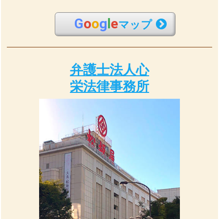
G
o
o
g
l
e
マップ
弁護士法人心
栄法律事務所