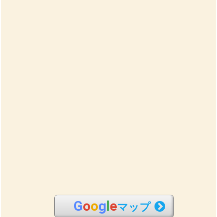
G
o
o
g
l
e
マップ