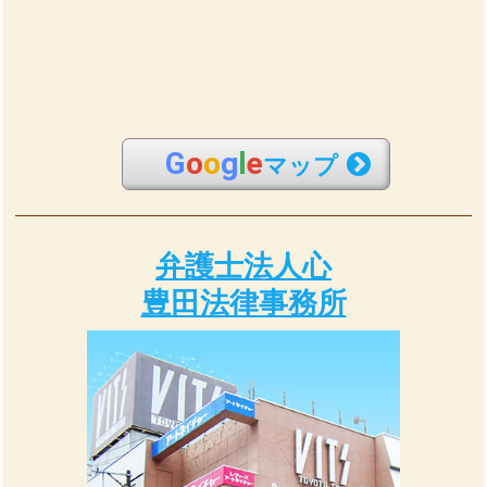
G
o
o
g
l
e
マップ
弁護士法人心
豊田法律事務所