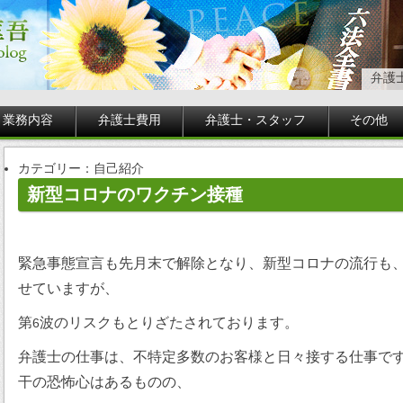
弁護
業務内容
弁護士費用
弁護士・スタッフ
その他
カテゴリー：自己紹介
新型コロナのワクチン接種
緊急事態宣言も先月末で解除となり、新型コロナの流行も
せていますが、
第
波のリスクもとりざたされております。
6
弁護士の仕事は、不特定多数のお客様と日々接する仕事で
干の恐怖心はあるものの、