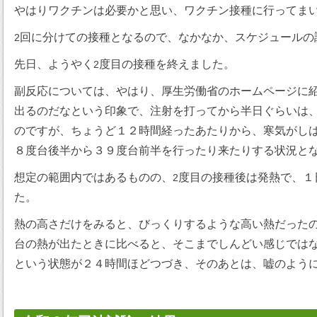
やはりワクチンは必要かと思い、ワクチン接種に行ってま
回に分けての接種となるので、なかなか、スケジュールの
2
先日、ようやく
度目の接種を終えました。
2
副反応については、やはり、厚生労働省のホームページに
出るのだなという印象で、注射を打ってから半日ぐらいは
のですが、ちょうど１２時間経ったあたりから、寒気がし
８度台後半から３９度台前半を行ったり来たりする状況と
想定の範囲内ではあるものの、
度目の接種後は発熱で、１
2
た。
熱の高さだけをみると、びっくりするような高い熱だった
台の熱が出たときに比べると、そこまでしんどい感じでは
という状態が２４時間ほどつづき、そのあとは、嘘のよう