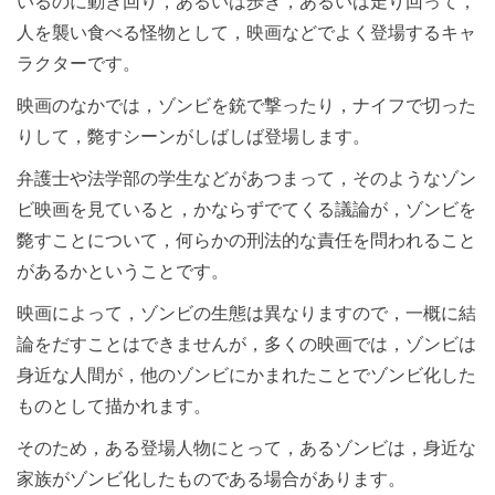
いるのに動き回り，あるいは歩き，あるいは走り回って，
人を襲い食べる怪物として，映画などでよく登場するキャ
ラクターです。
映画のなかでは，ゾンビを銃で撃ったり，ナイフで切った
りして，斃すシーンがしばしば登場します。
弁護士や法学部の学生などがあつまって，そのようなゾン
ビ映画を見ていると，かならずでてくる議論が，ゾンビを
斃すことについて，何らかの刑法的な責任を問われること
があるかということです。
映画によって，ゾンビの生態は異なりますので，一概に結
論をだすことはできませんが，多くの映画では，ゾンビは
身近な人間が，他のゾンビにかまれたことでゾンビ化した
ものとして描かれます。
そのため，ある登場人物にとって，あるゾンビは，身近な
家族がゾンビ化したものである場合があります。