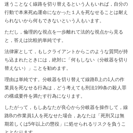
迷うことなく線路を切り替えるという人もいれば，自分の
行動で本来死ぬ運命になかった１人を死なせることは耐え
られないから何もできないという人もいます。
ただし，倫理的な視点を一歩離れて法的な視点から見る
と，答えは比較的単純です。
法律家として，もしクライアントからこのような質問が持
ち込まれたときには，絶対に「何もしない（分岐器を切り
替えない）」ことを勧めます。
理由は単純です。分岐器を切り替えて線路B上の1人の作
業員を死なせる行為は，どう考えても刑法199条の殺人罪
の構成要件を満たす行為になります。
したがって，もしあなたが良心から分岐器を操作して，線
路Bの作業員1人を死なせた場合，あなたは「死刑又は無
期若しくは5年以上の懲役」に処せられるリスクを負うこ
ととなります。