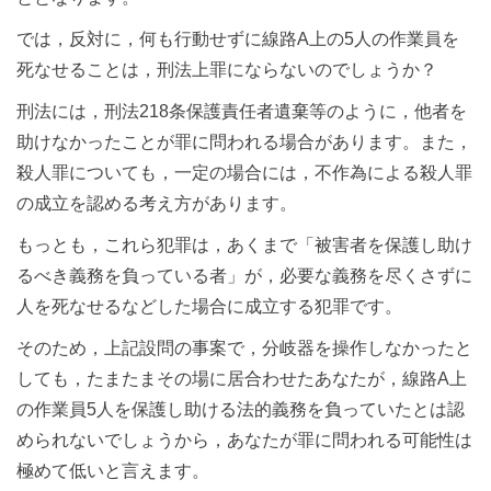
では，反対に，何も行動せずに線路A上の5人の作業員を
死なせることは，刑法上罪にならないのでしょうか？
刑法には，刑法218条保護責任者遺棄等のように，他者を
助けなかったことが罪に問われる場合があります。また，
殺人罪についても，一定の場合には，不作為による殺人罪
の成立を認める考え方があります。
もっとも，これら犯罪は，あくまで「被害者を保護し助け
るべき義務を負っている者」が，必要な義務を尽くさずに
人を死なせるなどした場合に成立する犯罪です。
そのため，上記設問の事案で，分岐器を操作しなかったと
しても，たまたまその場に居合わせたあなたが，線路A上
の作業員5人を保護し助ける法的義務を負っていたとは認
められないでしょうから，あなたが罪に問われる可能性は
極めて低いと言えます。