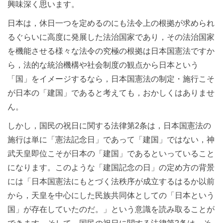
興味深く思います。
日本は，休日一つを定めるのにも法令上の根拠が求められ
るぐらいに高度に発展した法治国家であり，その法治国家
を機能させる様々な法令の究極の根拠は日本国憲法ですか
ら，法的な統治機構や社会制度の観点から日本という
「国」をイメージするなら，日本国憲法の制定・施行こそ
が日本の「建国」であると考えても，おかしくはありませ
ん。
しかし，国民の祝日に関する法律第2条は，日本国憲法の
施行は単に「憲法記念日」であって「建国」ではない，神
武天皇即位こそが日本の「建国」であるといっていること
になります。このような「建国記念の日」の定め方の背景
には「日本国憲法にもとづく法秩序が成立するはるか以前
から，天皇を中心にした民族共同体としての「日本という
国」が存在していたのだ。」という意識を読み取ることが