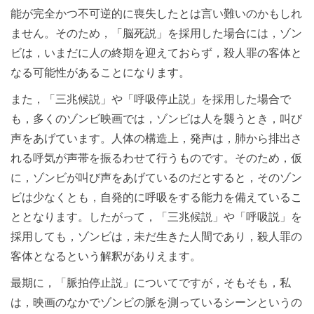
能が完全かつ不可逆的に喪失したとは言い難いのかもしれ
ません。そのため，「脳死説」を採用した場合には，ゾン
ビは，いまだに人の終期を迎えておらず，殺人罪の客体と
なる可能性があることになります。
また，「三兆候説」や「呼吸停止説」を採用した場合で
も，多くのゾンビ映画では，ゾンビは人を襲うとき，叫び
声をあげています。人体の構造上，発声は，肺から排出さ
れる呼気が声帯を振るわせて行うものです。そのため，仮
に，ゾンビが叫び声をあげているのだとすると，そのゾン
ビは少なくとも，自発的に呼吸をする能力を備えているこ
ととなります。したがって，「三兆候説」や「呼吸説」を
採用しても，ゾンビは，未だ生きた人間であり，殺人罪の
客体となるという解釈がありえます。
最期に，「脈拍停止説」についてですが，そもそも，私
は，映画のなかでゾンビの脈を測っているシーンというの