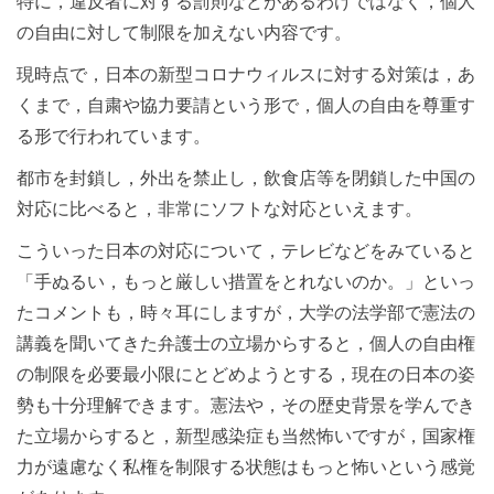
特に，違反者に対する罰則などがあるわけではなく，個人
の自由に対して制限を加えない内容です。
現時点で，日本の新型コロナウィルスに対する対策は，あ
くまで，自粛や協力要請という形で，個人の自由を尊重す
る形で行われています。
都市を封鎖し，外出を禁止し，飲食店等を閉鎖した中国の
対応に比べると，非常にソフトな対応といえます。
こういった日本の対応について，テレビなどをみていると
「手ぬるい，もっと厳しい措置をとれないのか。」といっ
たコメントも，時々耳にしますが，大学の法学部で憲法の
講義を聞いてきた弁護士の立場からすると，個人の自由権
の制限を必要最小限にとどめようとする，現在の日本の姿
勢も十分理解できます。憲法や，その歴史背景を学んでき
た立場からすると，新型感染症も当然怖いですが，国家権
力が遠慮なく私権を制限する状態はもっと怖いという感覚