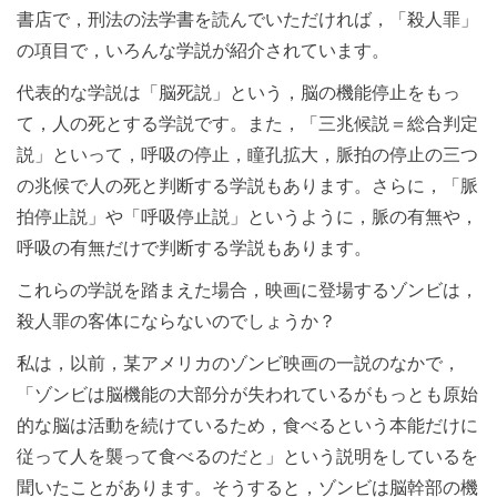
書店で，刑法の法学書を読んでいただければ，「殺人罪」
の項目で，いろんな学説が紹介されています。
代表的な学説は「脳死説」という，脳の機能停止をもっ
て，人の死とする学説です。また，「三兆候説＝総合判定
説」といって，呼吸の停止，瞳孔拡大，脈拍の停止の三つ
の兆候で人の死と判断する学説もあります。さらに，「脈
拍停止説」や「呼吸停止説」というように，脈の有無や，
呼吸の有無だけで判断する学説もあります。
これらの学説を踏まえた場合，映画に登場するゾンビは，
殺人罪の客体にならないのでしょうか？
私は，以前，某アメリカのゾンビ映画の一説のなかで，
「ゾンビは脳機能の大部分が失われているがもっとも原始
的な脳は活動を続けているため，食べるという本能だけに
従って人を襲って食べるのだと」という説明をしているを
聞いたことがあります。そうすると，ゾンビは脳幹部の機