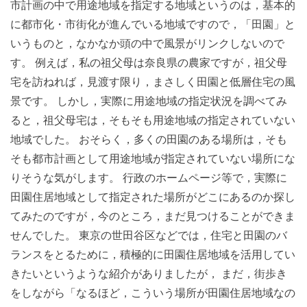
市計画の中で用途地域を指定する地域というのは，基本的
に都市化・市街化が進んでいる地域ですので，「田園」と
いうものと，なかなか頭の中で風景がリンクしないので
す。 例えば，私の祖父母は奈良県の農家ですが，祖父母
宅を訪ねれば，見渡す限り，まさしく田園と低層住宅の風
景です。 しかし，実際に用途地域の指定状況を調べてみ
ると，祖父母宅は，そもそも用途地域の指定されていない
地域でした。 おそらく，多くの田園のある場所は，そも
そも都市計画として用途地域が指定されていない場所にな
りそうな気がします。 行政のホームページ等で，実際に
田園住居地域として指定された場所がどこにあるのか探し
てみたのですが，今のところ，まだ見つけることができま
せんでした。 東京の世田谷区などでは，住宅と田園のバ
ランスをとるために，積極的に田園住居地域を活用してい
きたいというような紹介がありましたが， まだ，街歩き
をしながら「なるほど，こういう場所が田園住居地域なの