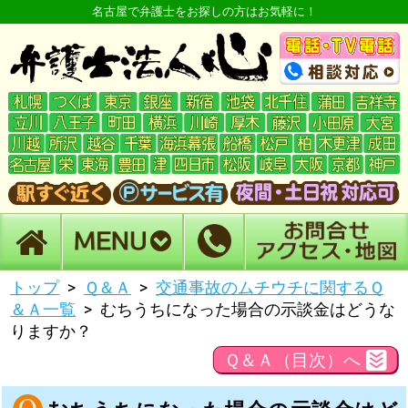
名古屋で弁護士をお探しの方はお気軽に！
トップ
Ｑ＆Ａ
交通事故のムチウチに関するＱ
＆Ａ一覧
むちうちになった場合の示談金はどうな
りますか？
Ｑ＆Ａ（目次）へ