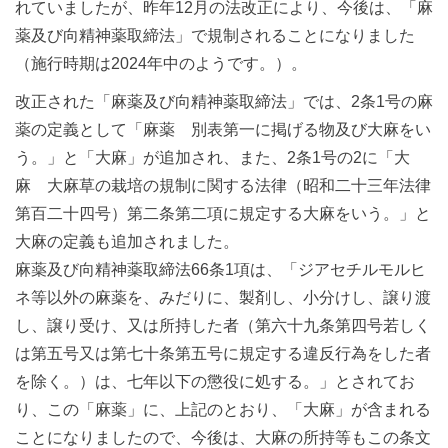
れていましたが、昨年12月の法改正により、今後は、「麻
薬及び向精神薬取締法」で規制されることになりました
（施行時期は2024年中のようです。）。
改正された「麻薬及び向精神薬取締法」では、2条1号の麻
薬の定義として「麻薬 別表第一に掲げる物及び大麻をい
う。」と「大麻」が追加され、また、2条1号の2に「大
麻 大麻草の栽培の規制に関する法律（昭和二十三年法律
第百二十四号）第二条第二項に規定する大麻をいう。」と
大麻の定義も追加されました。
麻薬及び向精神薬取締法66条1項は、「ジアセチルモルヒ
ネ等以外の麻薬を、みだりに、製剤し、小分けし、譲り渡
し、譲り受け、又は所持した者（第六十九条第四号若しく
は第五号又は第七十条第五号に規定する違反行為をした者
を除く。）は、七年以下の懲役に処する。」とされてお
り、この「麻薬」に、上記のとおり、「大麻」が含まれる
ことになりましたので、今後は、大麻の所持等もこの条文