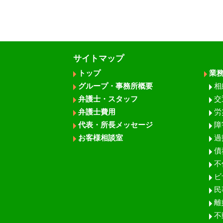
サイトマップ
トップ
業
グループ・事務所概要
相
弁護士・スタッフ
交
弁護士費用
労
代表・所長メッセージ
障
お客様相談室
過
債
不
ビ
民
離
不