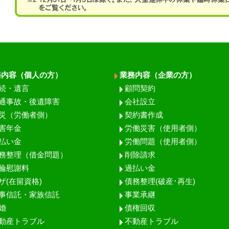
務内容（個人の方）
業務内容（企業の方）
続・遺言
顧問契約
通事故・後遺障害
会社設立
災（労働者側）
契約書作成
害年金
労働災害（使用者側）
払い金
労働問題（使用者側）
務整理（借金問題）
削除請求
倫慰謝料
過払い金
ザ(在留資格)
債務整理(破産･再生)
事信託・家族信託
事業承継
婚
債権回収
動産トラブル
不動産トラブル