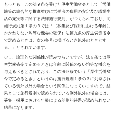
もっとも、この法９条を受けた厚生労働省令として「労働
施策の総合的な推進並びに労働者の雇用の安定及び職業生
活の充実等に関する法律施行規則」がつくられており、同
施行規則第１条の３では「（募集及び採用における年齢に
かかわりない均等な機会の確保）法第九条の厚生労働省令
で定めるときは、次の各号に掲げるとき以外のときとす
る。」とされています。
少し、論理的な関係性が読みづらいですが、法９条では厚
生労働省令で定めるときは年齢に関係のない均等な機会を
与えるべきとされており、この法９条でいう「厚生労働省
令で定めるとき」というのは施行規則１条の３に列挙され
ている例外以外の場合という関係になっていますので、結
果として施行規則で認められている例外以外の場合には、
募集・採用における年齢による差別的待遇が認められない
結果になります。