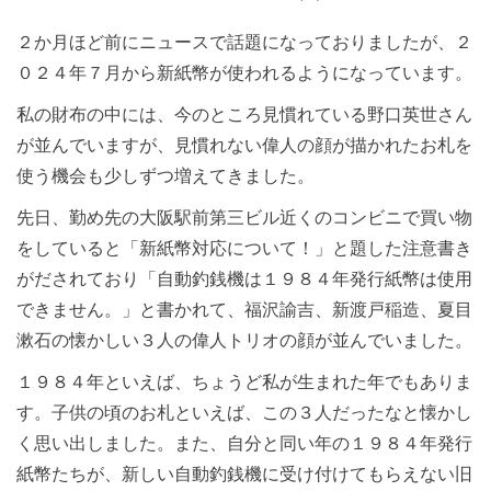
２か月ほど前にニュースで話題になっておりましたが、２
０２４年７月から新紙幣が使われるようになっています。
私の財布の中には、今のところ見慣れている野口英世さん
が並んでいますが、見慣れない偉人の顔が描かれたお札を
使う機会も少しずつ増えてきました。
先日、勤め先の大阪駅前第三ビル近くのコンビニで買い物
をしていると「新紙幣対応について！」と題した注意書き
がだされており「自動釣銭機は１９８４年発行紙幣は使用
できません。」と書かれて、福沢諭吉、新渡戸稲造、夏目
漱石の懐かしい３人の偉人トリオの顔が並んでいました。
１９８４年といえば、ちょうど私が生まれた年でもありま
す。子供の頃のお札といえば、この３人だったなと懐かし
く思い出しました。また、自分と同い年の１９８４年発行
紙幣たちが、新しい自動釣銭機に受け付けてもらえない旧