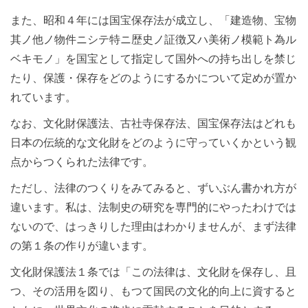
また、昭和４年には国宝保存法が成立し、「建造物、宝物
其ノ他ノ物件ニシテ特ニ歴史ノ証徴又ハ美術ノ模範ト為ル
ベキモノ」を国宝として指定して国外への持ち出しを禁じ
たり、保護・保存をどのようにするかについて定めが置か
れています。
なお、文化財保護法、古社寺保存法、国宝保存法はどれも
日本の伝統的な文化財をどのように守っていくかという観
点からつくられた法律です。
ただし、法律のつくりをみてみると、ずいぶん書かれ方が
違います。私は、法制史の研究を専門的にやったわけでは
ないので、はっきりした理由はわかりませんが、まず法律
の第１条の作りが違います。
文化財保護法１条では「この法律は、文化財を保存し、且
つ、その活用を図り、もつて国民の文化的向上に資すると