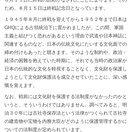
ため、８月１５日は終戦記念日となっています。
１９４５年８月に終戦を迎えてから１９５２年まで日本は
GHQによる占領統治下に置かれましたが、この間、軍国
主義と結びつく恐れがあるという理由で武道や日本神話に
関連するものなど、日本の伝統文化にたいする文化面での
締め付けもあったと聴きます。そのような制約や、政治・
経済の困難を抱えていた時期に、それでも当時の政治家が
日本の伝統的な文化を軽視することなく、文化財を保護し
ようとして文化財保護法を成立させていたことに、深い感
慨を覚えます。
なお、戦前には文化財を保護する法制度がなかったのかと
いうと、そういうわけではありません。調べてみると、明
治３０年には古社寺保存法という法律がつくられて古社寺
の建造物や宝物を内務大臣がどのように保護管理するかに
ついての法制度が定められています。