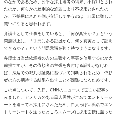
のなかであるため、公平な採用選考の結果、不採用とされ
たのか、何らかの差別的な処置により不採用とされたの
か、不採用にされた側が立証して争うのは、非常に難しい
闘いになると思われます。
弁護士として仕事をしていると、「何が真実か？」という
問題以上に、「手元にある証拠から、何を真実として証明
できるか？」という問題意識を強く持つようになります。
弁護士は当然依頼者の方の主張する事実を信用するのが大
前提ですが、その依頼者の主張を裏付ける証拠がなけれ
ば、法廷での裁判は証拠に基づいて判断されるため、依頼
者の方の期待する結果を出すことが困難になるためです。
この点について、先日、CNNのニュースで面白い記事を
みました。アメリカのある黒人男性が本名でエントリーシ
ートを送って不採用にされたため、白人っぽい氏名でエン
トリーシートを送ったところスムーズに採用面接に至った