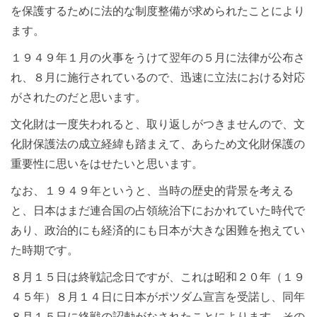
を保護するために法的な制度整備が求められたことにより
ます。
１９４９年１月の火事をうけて翌年の５月に法律が公布さ
れ、８月に施行されているので、迅速に立法における対応
がされたのだと思います。
文化財は一度失われると、取り返しがつきませんので、文
化財保護法の成立経緯も踏まえて、あらため文化財保護の
重要性に思いをはせたいと思います。
なお、１９４９年というと、当時の歴史的背景を考える
と、日本はまだ連合国の占領統治下におかれていた時代で
あり、政治的にも経済的にも日本が大きな困難を抱えてい
た時期です。
８月１５日は終戦記念日ですが、これは昭和２０年（１９
４５年）８月１４日に日本がポツダム宣言を受諾し、同年
８月１５日に終戦の詔勅がなされたことによります。その