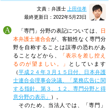
文責：弁護士
上田佳孝
最終更新日：2022年5月23日
「専門」分野の表記については、
日
本弁護士連合会
が、客観性なく専門分
野を自称することは誤導の恐れがあ
ることなどから、
「表示を差し控え
るのが望ましい。」
としています
（
平成２４年３月１５日付、日本弁護
士連合会理事会決議、「業務広告に関
する指針、第３、１２、専門分野と得
意分野の表示」
）。
そのため、当法人では、「専門」