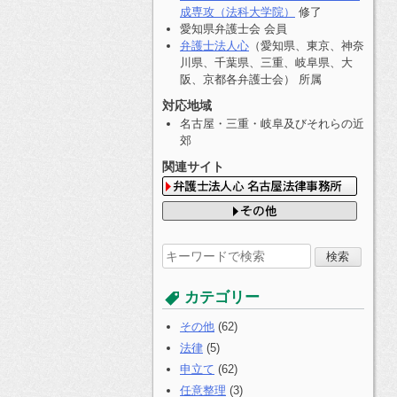
成専攻（法科大学院）
修了
愛知県弁護士会 会員
弁護士法人心
（愛知県、東京、神奈
川県、千葉県、三重、岐阜県、大
阪、京都各弁護士会） 所属
対応地域
名古屋・三重・岐阜及びそれらの近
郊
関連サイト
検
索
す
カテゴリー
る:
その他
(62)
法律
(5)
申立て
(62)
任意整理
(3)