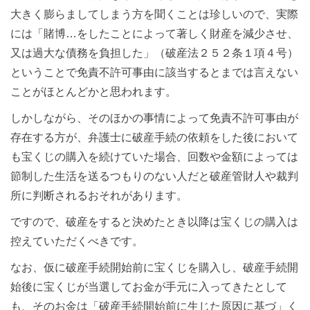
大きく膨らましてしまう方を聞くことは珍しいので、実際
には「賭博…をしたことによって著しく財産を減少させ、
又は過大な債務を負担した」（破産法２５２条１項４号）
ということで免責不許可事由に該当するとまでは言えない
ことがほとんどかと思われます。
しかしながら、そのほかの事情によって免責不許可事由が
存在する方が、弁護士に破産手続の依頼をした後において
も宝くじの購入を続けていた場合、回数や金額によっては
節制した生活を送るつもりのない人だと破産管財人や裁判
所に判断されるおそれがあります。
ですので、破産をすると決めたとき以降は宝くじの購入は
控えていただくべきです。
なお、仮に破産手続開始前に宝くじを購入し、破産手続開
始後に宝くじが当選してお金が手元に入ってきたとして
も、そのお金は「破産手続開始前に生じた原因に基づ」く