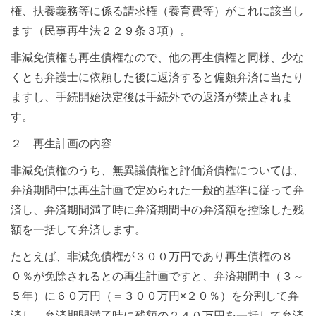
権、扶養義務等に係る請求権（養育費等）がこれに該当し
ます（民事再生法２２９条３項）。
非減免債権も再生債権なので、他の再生債権と同様、少な
くとも弁護士に依頼した後に返済すると偏頗弁済に当たり
ますし、手続開始決定後は手続外での返済が禁止されま
す。
２ 再生計画の内容
非減免債権のうち、無異議債権と評価済債権については、
弁済期間中は再生計画で定められた一般的基準に従って弁
済し、弁済期間満了時に弁済期間中の弁済額を控除した残
額を一括して弁済します。
たとえば、非減免債権が３００万円であり再生債権の８
０％が免除されるとの再生計画ですと、弁済期間中（３～
５年）に６０万円（＝３００万円×２０％）を分割して弁
済し、弁済期間満了時に残額の２４０万円を一括して弁済