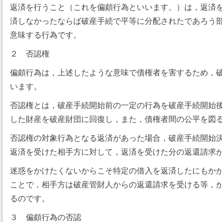
返済を行うこと（これを偏頗行為といいます。）は，返済
済しなかったならば破産手続で平等に分配されたであろう
意味する行為です。
２ 否認権
偏頗行為は，上述したような意味で債権者を害するため，
います。
否認権とは，破産手続開始前の一定の行為を破産手続開始
した財産を破産財団に回復し，また，債権者間の公平を図
否認権の対象行為となる返済があった場合，破産手続開始
返済を受けた相手方に対して，返済を受けた分の返還請求
迷惑をかけたくないからこそ特定の借入を返済したにもか
ことで，相手方は破産管財人からの返還請求を受ける等，
るのです。
３ 偏頗行為の否認