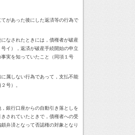
立てがあった後にした返済等の行為で
後になされたときには，債権者が破産
１号イ），返済が破産手続開始の申立
の事実を知っていたこと（同項１号
務に属しない行為であって，支払不能
項２号）。
他，銀行口座からの自動引き落としを
引きされていたときで，債権者への受
偏頗弁済となって否認権の対象となり