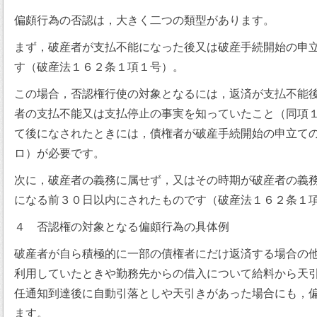
偏頗行為の否認は，大きく二つの類型があります。
まず，破産者が支払不能になった後又は破産手続開始の申
す（破産法１６２条１項１号）。
この場合，否認権行使の対象となるには，返済が支払不能
者の支払不能又は支払停止の事実を知っていたこと（同項
て後になされたときには，債権者が破産手続開始の申立て
ロ）が必要です。
次に，破産者の義務に属せず，又はその時期が破産者の義
になる前３０日以内にされたものです（破産法１６２条１
４ 否認権の対象となる偏頗行為の具体例
破産者が自ら積極的に一部の債権者にだけ返済する場合の
利用していたときや勤務先からの借入について給料から天
任通知到達後に自動引落としや天引きがあった場合にも，
ます。