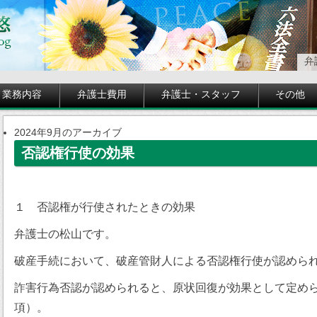
弁
業務内容
弁護士費用
弁護士・スタッフ
その他
2024年9月のアーカイブ
否認権行使の効果
１ 否認権が行使されたときの効果
弁護士の松山です。
破産手続において、破産管財人による否認権行使が認めら
詐害行為否認が認められると、原状回復が効果として定め
項）。