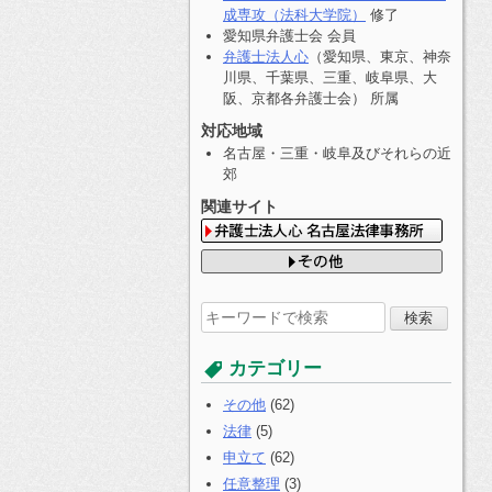
成専攻（法科大学院）
修了
愛知県弁護士会 会員
弁護士法人心
（愛知県、東京、神奈
川県、千葉県、三重、岐阜県、大
阪、京都各弁護士会） 所属
対応地域
名古屋・三重・岐阜及びそれらの近
郊
関連サイト
検
索
す
カテゴリー
る:
その他
(62)
法律
(5)
申立て
(62)
任意整理
(3)