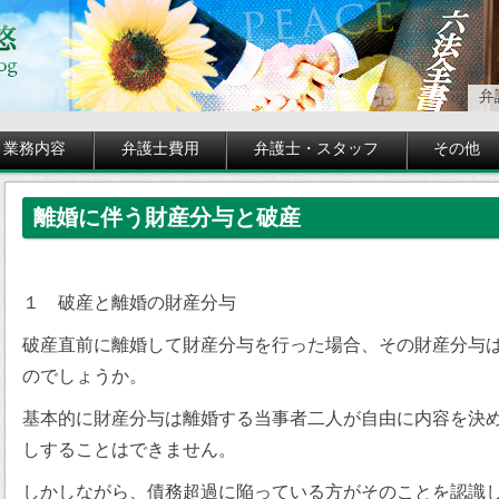
弁
業務内容
弁護士費用
弁護士・スタッフ
その他
離婚に伴う財産分与と破産
１ 破産と離婚の財産分与
破産直前に離婚して財産分与を行った場合、その財産分与
のでしょうか。
基本的に財産分与は離婚する当事者二人が自由に内容を決
しすることはできません。
しかしながら、債務超過に陥っている方がそのことを認識