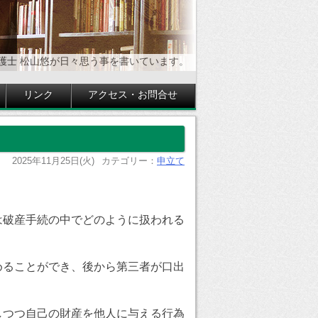
護士 松山悠が日々思う事を書いています。
リンク
アクセス・お問合せ
2025年11月25日(火)
カテゴリー：
申立て
は破産手続の中でどのように扱われる
めることができ、後から第三者が口出
しつつ自己の財産を他人に与える行為