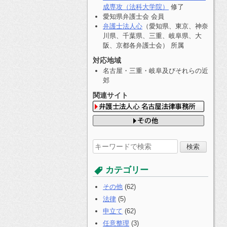
成専攻（法科大学院）
修了
愛知県弁護士会 会員
弁護士法人心
（愛知県、東京、神奈
川県、千葉県、三重、岐阜県、大
阪、京都各弁護士会） 所属
対応地域
名古屋・三重・岐阜及びそれらの近
郊
関連サイト
検
索
す
カテゴリー
る:
その他
(62)
法律
(5)
申立て
(62)
任意整理
(3)