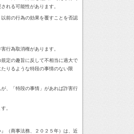
覆される可能性があります。
、以前の行為の効果を覆すことを否認
詐害行為取消権があります。
の規定の趣旨に反して不相当に過大で
にたりるような特段の事情のない限
んが、「特段の事情」があれば詐害行
ます。
い』（商事法務、２０２５年）は、近