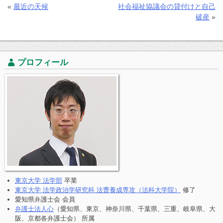
«
最近の天候
社会福祉協議会の貸付けと自己
破産
»
プロフィール
東京大学 法学部
卒業
東京大学 法学政治学研究科 法曹養成専攻（法科大学院）
修了
愛知県弁護士会 会員
弁護士法人心
（愛知県、東京、神奈川県、千葉県、三重、岐阜県、大
阪、京都各弁護士会） 所属