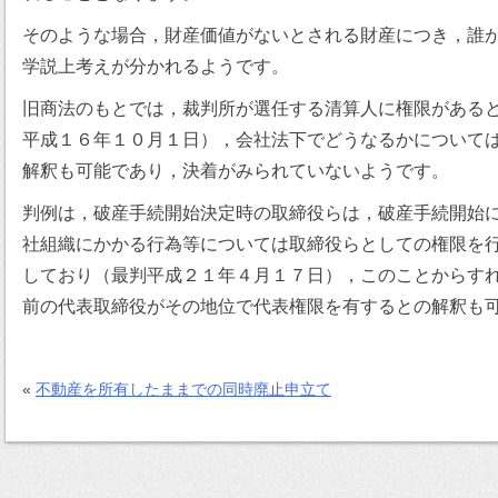
そのような場合，財産価値がないとされる財産につき，誰
学説上考えが分かれるようです。
旧商法のもとでは，裁判所が選任する清算人に権限がある
平成１６年１０月１日），会社法下でどうなるかについて
解釈も可能であり，決着がみられていないようです。
判例は，破産手続開始決定時の取締役らは，破産手続開始
社組織にかかる行為等については取締役らとしての権限を
しており（最判平成２１年４月１７日），このことからす
前の代表取締役がその地位で代表権限を有するとの解釈も
«
不動産を所有したままでの同時廃止申立て