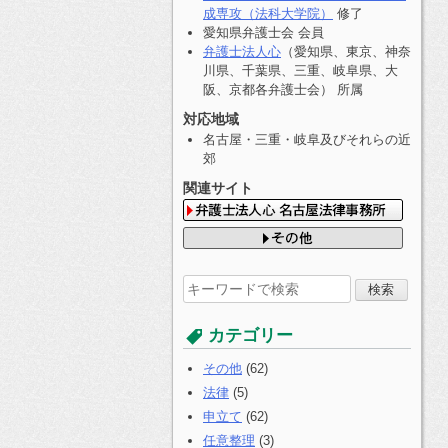
成専攻（法科大学院）
修了
愛知県弁護士会 会員
弁護士法人心
（愛知県、東京、神奈
川県、千葉県、三重、岐阜県、大
阪、京都各弁護士会） 所属
対応地域
名古屋・三重・岐阜及びそれらの近
郊
関連サイト
検
索
す
カテゴリー
る:
その他
(62)
法律
(5)
申立て
(62)
任意整理
(3)