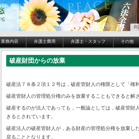
弁
業務内容
弁護士費用
弁護士・スタッフ
その他
破産財団からの放棄
破産法７８条２項１２号は，破産管財人の権限として「権
破産管財人の管理処分権のみを放棄することもできると解
破産するのが法人であっても，一般論としては，破産管財
きるとされています。
破産法人の破産管財人が，ある財産の管理処分権を放棄し
戻ることとなります。