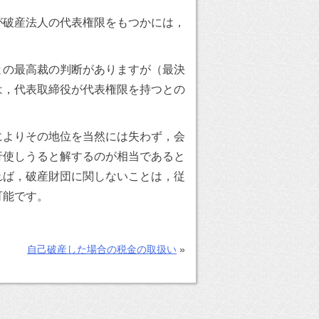
が破産法人の代表権限をもつかには，
との最高裁の判断がありますが（最決
は，代表取締役が代表権限を持つとの
によりその地位を当然には失わず，会
行使しうると解するのが相当であると
れば，破産財団に関しないことは，従
可能です。
自己破産した場合の税金の取扱い
»