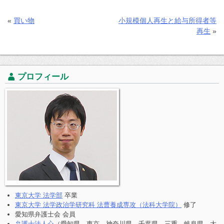
«
買い物
小規模個人再生と給与所得者等
再生
»
プロフィール
東京大学 法学部
卒業
東京大学 法学政治学研究科 法曹養成専攻（法科大学院）
修了
愛知県弁護士会 会員
弁護士法人心
（愛知県、東京、神奈川県、千葉県、三重、岐阜県、大