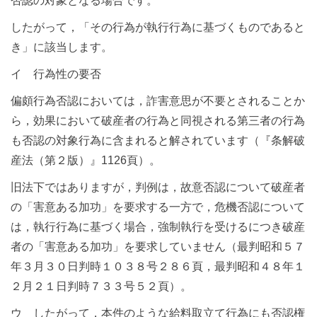
否認の対象となる場合です。
したがって，「その行為が執行行為に基づくものであると
き」に該当します。
イ 行為性の要否
偏頗行為否認においては，詐害意思が不要とされることか
ら，効果において破産者の行為と同視される第三者の行為
も否認の対象行為に含まれると解されています（『条解破
産法（第２版）』1126頁）。
旧法下ではありますが，判例は，故意否認について破産者
の「害意ある加功」を要求する一方で，危機否認について
は，執行行為に基づく場合，強制執行を受けるにつき破産
者の「害意ある加功」を要求していません（最判昭和５７
年３月３０日判時１０３８号２８６頁，最判昭和４８年１
２月２１日判時７３３号５２頁）。
ウ したがって，本件のような給料取立て行為にも否認権