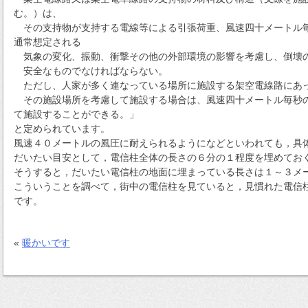
む。）は、
その支持物が支持する電線等による引張荷重、風速四十メートル
通常想定される
気象の変化、振動、衝撃その他の外部環境の影響を考慮し、倒壊
安全なものでなければならない。
ただし、人家が多く連なっている場所に施設する架空電線路にあ
その施設場所を考慮して施設する場合は、風速四十メートル毎秒
て施設することができる。」
と定められています。
風速４０メートルの風圧に耐えられるようになどといわれても，具
だいたい目安として，電信柱全体の長さの６分の１程度を埋めてお
そうすると，だいたい電信柱の地面に埋まっている長さは１～３メ
こういうことを調べて，街中の電信柱を見ていると，見慣れた電信
です。
«
暖かいです