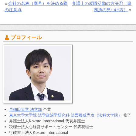
«
会社の名称（商号）を決める際
弁護士の就職活動の方法①（事
の注意点
務所の見つけ方）
»
プロフィール
早稲田大学 法学部
卒業
東京大学大学院 法学政治学研究科 法曹養成専攻（法科大学院）
修了
弁護士法人Kokoro International 代表弁護士
税理士法人心経営サポートセンター 代表税理士
行政書士法人Kokoro International