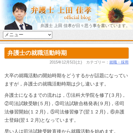
弁護士 上田 佳孝が日々思う事を書いています。
弁護士の就職活動時期
2015年12月5日(土)
カテゴリー：
就職・採用
大卒の就職活動の開始時期をどうするかが話題になってい
ますが，弁護士の就職活動時期は少し違います。
弁護士になるまでの流れは，①法科大学院を修了(３月)，
②司法試験受験(５月)，③司法試験合格発表(９月)，④司
法修習開始(１２月)，⑤司法修習修了(翌１２月)，⑥弁護
士登録(翌１２月)となっています。
早い人は司法試験受験直後から就職活動を始めます。