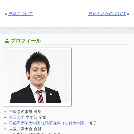
«
戸籍について
戸籍をさかのぼれば
»
プロフィール
三重県名張市 出身
東京大学
文学部 卒業
早稲田大学大学院 法務研究科（法科大学院）
修了
大阪弁護士会 会員