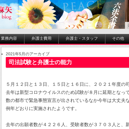
業務内容
弁護士費用
弁護士・スタッフ
その他
2021年5月のアーカイブ
司法試験と弁護士の能力
５月１２日と１３日、１５日と１６日に、２０２１年度の
去年は新型コロナウイルスのため試験が８月に延期となっ
数の都市で緊急事態宣言が出されているなか今年は大丈夫
例年どおりに実施されたようです。
去年の出願者数が４２２６人、受験者数が３７０３人と、